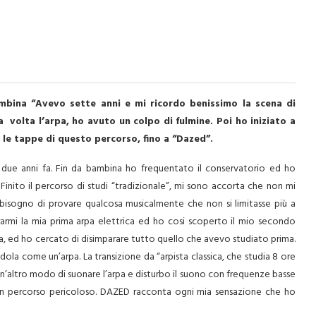
ambina “Avevo sette anni e mi ricordo benissimo la scena di
 volta l’arpa, ho avuto un colpo di fulmine. Poi ho iniziato a
le tappe di questo percorso, fino a “Dazed”.
due anni fa. Fin da bambina ho frequentato il conservatorio ed ho
 Finito il percorso di studi “tradizionale”, mi sono accorta che non mi
bisogno di provare qualcosa musicalmente che non si limitasse più a
curarmi la mia prima arpa elettrica ed ho cosi scoperto il mio secondo
a, ed ho cercato di disimparare tutto quello che avevo studiato prima.
dola come un’arpa. La transizione da “arpista classica, che studia 8 ore
 un’altro modo di suonare l’arpa e disturbo il suono con frequenze basse
da un percorso pericoloso. DAZED racconta ogni mia sensazione che ho