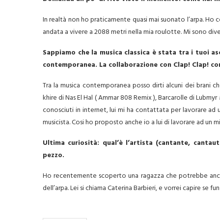
In realtà non ho praticamente quasi mai suonato l’arpa. Ho 
andata a vivere a 2088 metri nella mia roulotte. Mi sono divert
Sappiamo che la musica classica è stata tra i tuoi asc
contemporanea. La collaborazione con Clap! Clap! co
Tra la musica contemporanea posso dirti alcuni dei brani ch
khire di Nas El Hal ( Ammar 808 Remix ), Barcarolle di Lubmyr 
conosciuti in internet, lui mi ha contattata per lavorare ad
musicista. Cosi ho proposto anche io a lui di lavorare ad un 
U
ltima curiosità: qual’è l’artista (cantante, cantau
pezzo.
Ho recentemente scoperto una ragazza che potrebbe ancora
dell’arpa. Lei si chiama Caterina Barbieri, e vorrei capire se f