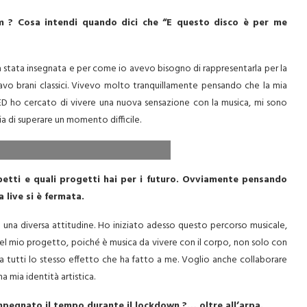
 ? Cosa intendi quando dici che “E questo disco è per me
 stata insegnata e per come io avevo bisogno di rappresentarla per la
vo brani classici. Vivevo molto tranquillamente pensando che la mia
ED ho cercato di vivere una nuova sensazione con la musica, mi sono
a di superare un momento difficile.
aspetti e quali progetti hai per i futuro. Ovviamente pensando
 live si è fermata.
n una diversa attitudine. Ho iniziato adesso questo percorso musicale,
del mio progetto, poiché è musica da vivere con il corpo, non solo con
e a tutti lo stesso effetto che ha fatto a me. Voglio anche collaborare
 mia identità artistica.
mpegnato il tempo durante il lockdown ?… oltre all’arpa.