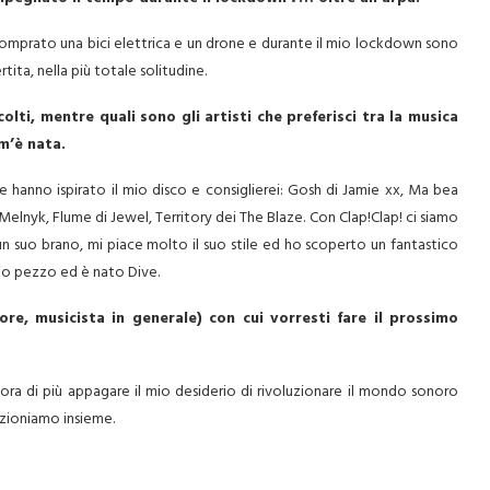
comprato una bici elettrica e un drone e durante il mio lockdown sono
ita, nella più totale solitudine.
olti, mentre quali sono gli artisti che preferisci tra la musica
m’è nata.
e hanno ispirato il mio disco e consiglierei: Gosh di Jamie xx, Ma bea
Melnyk, Flume di Jewel, Territory dei The Blaze. Con Clap!Clap! ci siamo
 un suo brano, mi piace molto il suo stile ed ho scoperto un fantastico
mio pezzo ed è nato Dive.
tore, musicista in generale) con cui vorresti fare il prossimo
 di più appagare il mio desiderio di rivoluzionare il mondo sonoro
unzioniamo insieme.