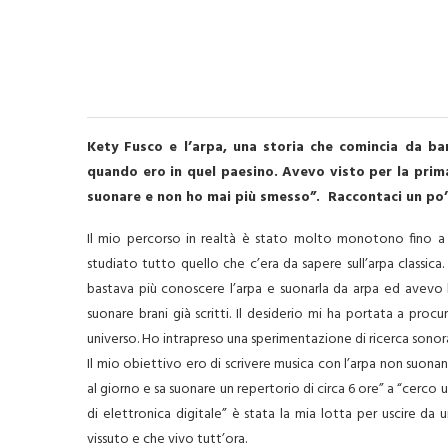
Kety Fusco e l’arpa, una storia che comincia da b
quando ero in quel paesino. Avevo visto per la prima
suonare e non ho mai più smesso”. Raccontaci un po’ 
Il mio percorso in realtà è stato molto monotono fino a 
studiato tutto quello che c’era da sapere sull’arpa classica.
bastava più conoscere l’arpa e suonarla da arpa ed avevo 
suonare brani già scritti. Il desiderio mi ha portata a pro
universo. Ho intrapreso una sperimentazione di ricerca sonor
Il mio obiettivo ero di scrivere musica con l’arpa non suonan
al giorno e sa suonare un repertorio di circa 6 ore” a “cerco
di elettronica digitale” è stata la mia lotta per uscire 
vissuto e che vivo tutt’ora.