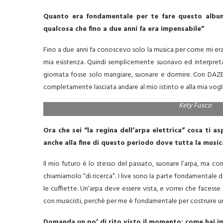
Quanto era fondamentale per te fare questo album
qualcosa che fino a due anni fa era impensabile”
Fino a due anni fa conoscevo solo la musica per come mi era
mia esistenza. Quindi semplicemente suonavo ed interpreta
giornata fosse solo mangiare, suonare e dormire. Con DAZ
completamente lasciata andare al mio istinto e alla mia vogli
Kety Fusco
Ora che sei “la regina dell’arpa elettrica” cosa ti 
anche alla fine di questo periodo dove tutta la musica
Il mio futuro è lo stesso del passato, suonare l’arpa, ma co
chiamiamolo “di ricerca”. I live sono la parte fondamentale 
le cuffiette. Un’arpa deve essere vista, e vorrei che facess
con musicisti, perchè per me è fondamentale per costruire una
Domanda un po’ di rito visto il momento: come hai i