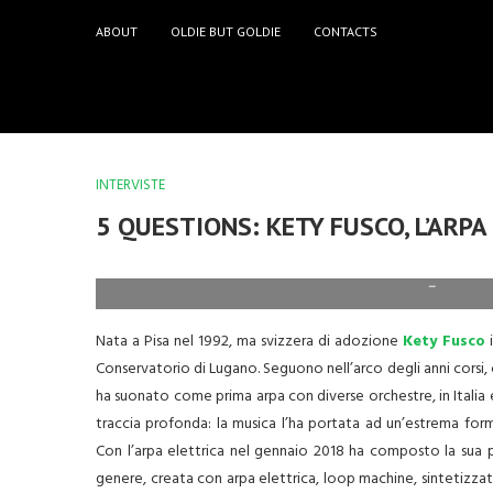
ABOUT
OLDIE BUT GOLDIE
CONTACTS
INTERVISTE
5 QUESTIONS: KETY FUSCO, L’ARPA
–
Nata a Pisa nel 1992, ma svizzera di adozione
Kety Fusco
i
Conservatorio di Lugano. Seguono nell’arco degli anni corsi, 
ha suonato come prima arpa con diverse orchestre, in Italia e 
traccia profonda: la musica l’ha portata ad un’estrema form
Con l’arpa elettrica nel gennaio 2018 ha composto la sua
genere, creata con arpa elettrica, loop machine, sintetizzator