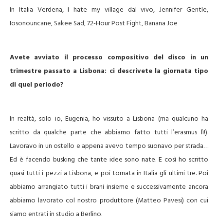
In Italia Verdena, I hate my village dal vivo, Jennifer Gentle,
Iosonouncane, Sakee Sad, 72-Hour Post Fight, Banana Joe
Avete avviato il processo compositivo del disco in un
trimestre passato a Lisbona: ci descrivete la giornata tipo
di quel periodo?
In realtà, solo io, Eugenia, ho vissuto a Lisbona (ma qualcuno ha
scritto da qualche parte che abbiamo fatto tutti l’erasmus lì!).
Lavoravo in un ostello e appena avevo tempo suonavo per strada…
Ed è facendo busking che tante idee sono nate. E così ho scritto
quasi tutti i pezzi a Lisbona, e poi tornata in Italia gli ultimi tre. Poi
abbiamo arrangiato tutti i brani insieme e successivamente ancora
abbiamo lavorato col nostro produttore (Matteo Pavesi) con cui
siamo entrati in studio a Berlino.