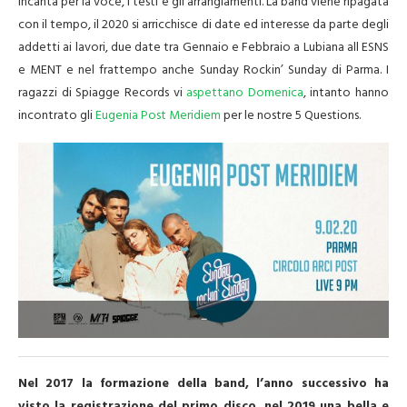
incanta per la voce, i testi e gli arrangiamenti. La band viene ripagata
con il tempo, il 2020 si arricchisce di date ed interesse da parte degli
addetti ai lavori, due date tra Gennaio e Febbraio a Lubiana all ESNS
e MENT e nel frattempo anche Sunday Rockin’ Sunday di Parma. I
ragazzi di Spiagge Records vi
aspettano Domenica
, intanto hanno
incontrato gli
Eugenia Post Meridiem
per le nostre 5 Questions.
–
Nel 2017 la formazione della band, l’anno successivo ha
visto la registrazione del primo disco, nel 2019 una bella e