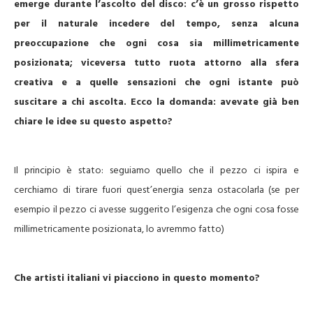
emerge durante l’ascolto del disco: c’è un grosso rispetto
per il naturale incedere del tempo, senza alcuna
preoccupazione che ogni cosa sia millimetricamente
posizionata; viceversa tutto ruota attorno alla sfera
creativa e a quelle sensazioni che ogni istante può
suscitare a chi ascolta.
Ecco la domanda: avevate già ben
chiare le idee su questo aspetto?
Il principio è stato: seguiamo quello che il pezzo ci ispira e
cerchiamo di tirare fuori quest’energia senza ostacolarla (se per
esempio il pezzo ci avesse suggerito l’esigenza che ogni cosa fosse
millimetricamente posizionata, lo avremmo fatto)
Che artisti italiani vi piacciono in questo momento?