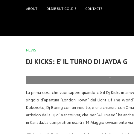
ABOUT
OLDIE BUT GOLDIE
CONTACTS
NEWS
DJ KICKS: E’ IL TURNO DI JAYDA G
–
La prima cosa che vuoi sapere quando c’è il Dj Kicks in arri
singolo d’apertura “London Town” dei Light Of The World”
Kokoroko, Dj Boring con un inedito, e una chiusura con Omar 
artistico della Dj di Vancouver, che per “All I Need” ha anch
in Canada. La compilation uscirà il 14 Maggio ovviamente via 