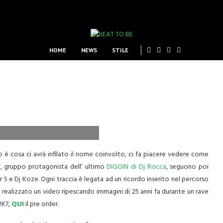
HOME
NEWS
STILE
vo è cosa ci avrà infilato il nome coinvolto, ci fa piacere vedere come
, gruppo protagonista dell’ ultimo
DIGGIN di Dj Rocca
, seguono poi
S e Dj Koze. Ogni traccia è legata ad un ricordo inserito nel percorso
e realizzato un video ripescando immagini di 25 anni fa durante un rave
!K7,
QUI
il pre order.