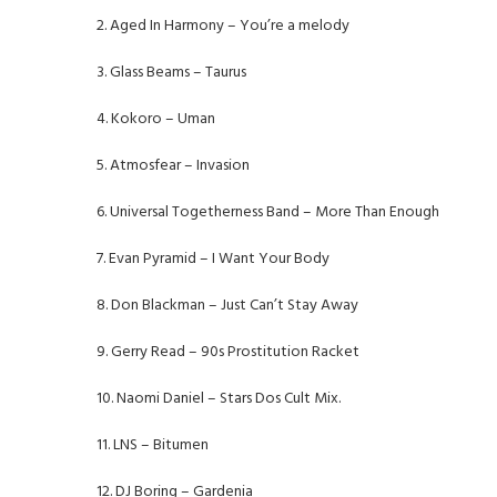
2. Aged In Harmony – You’re a melody
3. Glass Beams – Taurus
4. Kokoro – Uman
5. Atmosfear – Invasion
6. Universal Togetherness Band – More Than Enough
7. Evan Pyramid – I Want Your Body
8. Don Blackman – Just Can’t Stay Away
9. Gerry Read – 90s Prostitution Racket
10. Naomi Daniel – Stars Dos Cult Mix.
11. LNS – Bitumen
12. DJ Boring – Gardenia