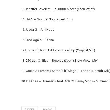
13. Jennifer Loveless – In 10000 places (Then What)
14. HAAi – Good Ol’Fashioned Rugs
15. Jayda G – All I Need
16. Fred Again.. – Diana
17. House of Jazz Hold Your Head Up (Original Mix).
18. 250 Lbs. Of Blue – Rejoice (Spen’s New Vocal Mix)
19. Omar S* Presents Aaron “Fit” Siegel – Tonite (Detroit Mix
20. DJ Koze – Homesick feat. Ada 21. Benny Sings – Summerl
DJKICKS
JAYDAG