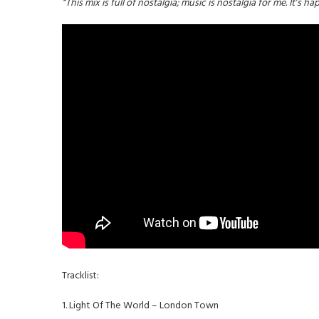
“This mix is full of nostalgia; music is nostalgia for me. It’s 
Tracklist:
1. Light Of The World – London Town