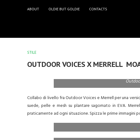
ABOUT
OLDIE BUT GOLDIE
CONTACTS
STILE
OUTDOOR VOICES X MERRELL MOA
Outdoor
Collabo di livello fra Outdoor Voices e Merrell per una ver
suede, pelle e mesh su
plantare sagomato in EVA. Merrel
praticamente ad ogni situazione. Spizza le prime immagini p