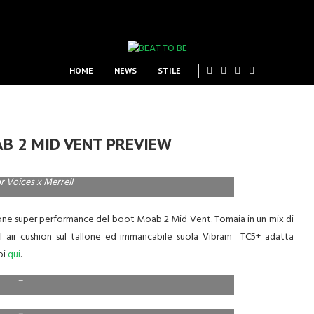
HOME
NEWS
STILE
B 2 MID VENT PREVIEW
 Voices x Merrell
sione super performance del boot Moab 2 Mid Vent. Tomaia in un mix di
l air cushion sul tallone ed immancabile suola Vibram TC5+ adatta
oi
qui
.
–