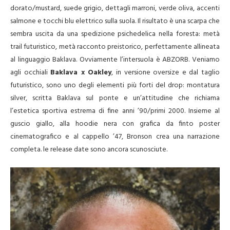
dorato/mustard, suede grigio, dettagli marroni, verde oliva, accenti
salmone e tocchi blu elettrico sulla suola. Il risultato è una scarpa che
sembra uscita da una spedizione psichedelica nella foresta: metà
trail futuristico, metà racconto preistorico, perfettamente allineata
al linguaggio Baklava. Ovviamente l’intersuola è ABZORB. Veniamo
agli occhiali
Baklava x Oakley
, in versione oversize e dal taglio
futuristico, sono uno degli elementi più forti del drop: montatura
silver, scritta Baklava sul ponte e un’attitudine che richiama
l’estetica sportiva estrema di fine anni ’90/primi 2000. Insieme al
guscio giallo, alla hoodie nera con grafica da finto poster
cinematografico e al cappello ’47, Bronson crea una narrazione
completa. le release date sono ancora scunosciute.