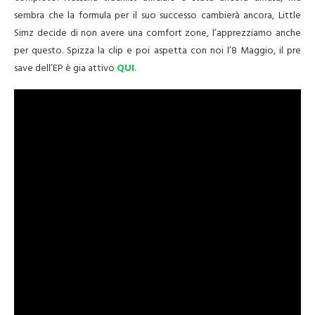
sembra che la formula per il suo successo cambierà ancora, Little
Simz decide di non avere una comfort zone, l’apprezziamo anche
per questo. Spizza la clip e poi aspetta con noi l’8 Maggio, il pre
save dell’EP è gia attivo
QUI
.
Video
Player