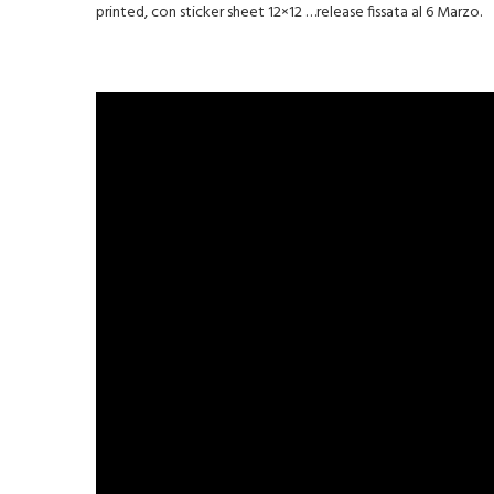
printed, con sticker sheet 12×12 …release fissata al 6 Marzo.