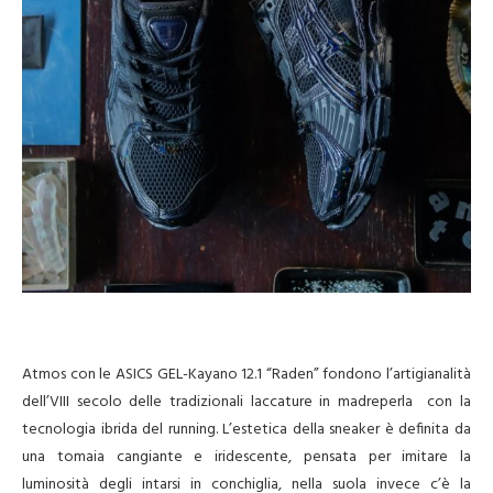
Atmos con le ASICS GEL-Kayano 12.1 “Raden” fondono l’artigianalità
dell’VIII secolo delle tradizionali laccature in madreperla con la
tecnologia ibrida del running. L’estetica della sneaker è definita da
una tomaia cangiante e iridescente, pensata per imitare la
luminosità degli intarsi in conchiglia, nella suola invece c’è la