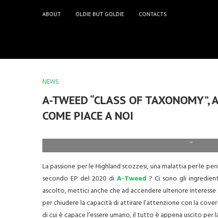
ABOUT
OLDIE BUT GOLDIE
CONTACTS
NEWS
A-TWEED “CLASS OF TAXONOMY”, A
COME PIACE A NOI
–
La passione per le Highland scozzesi, una malattia per le perc
secondo EP del 2020 di
A-Tweed
? Ci sono gli ingredient
ascolto, mettici anche che ad accendere ulteriore interesse
per chiudere la capacità di attirare l’attenzione con la cover
di cui è capace l’essere umano, il tutto è appena uscito per 