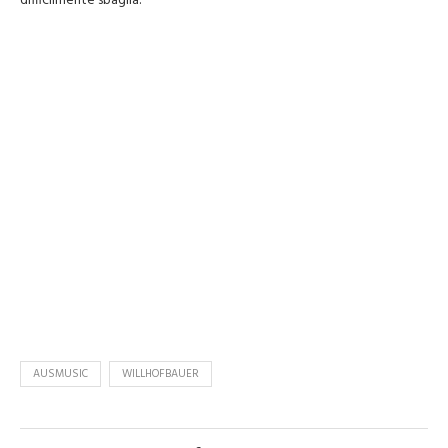
difficilmente sbaglia.
AUSMUSIC
WILLHOFBAUER