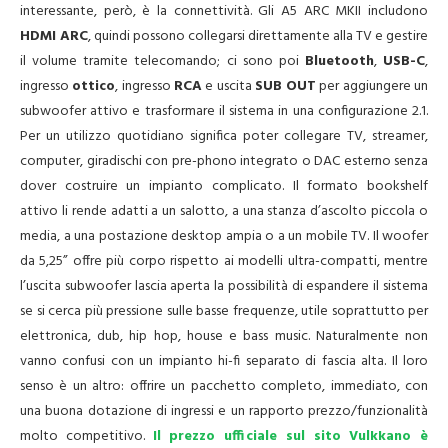
interessante, però, è la connettività. Gli A5 ARC MKII includono
HDMI ARC
, quindi possono collegarsi direttamente alla TV e gestire
il volume tramite telecomando; ci sono poi
Bluetooth
,
USB-C
,
ingresso
ottico
, ingresso
RCA
e uscita
SUB OUT
per aggiungere un
subwoofer attivo e trasformare il sistema in una configurazione 2.1.
Per un utilizzo quotidiano significa poter collegare TV, streamer,
computer, giradischi con pre-phono integrato o DAC esterno senza
dover costruire un impianto complicato. Il formato bookshelf
attivo li rende adatti a un salotto, a una stanza d’ascolto piccola o
media, a una postazione desktop ampia o a un mobile TV. Il woofer
da 5,25” offre più corpo rispetto ai modelli ultra-compatti, mentre
l’uscita subwoofer lascia aperta la possibilità di espandere il sistema
se si cerca più pressione sulle basse frequenze, utile soprattutto per
elettronica, dub, hip hop, house e bass music. Naturalmente non
vanno confusi con un impianto hi-fi separato di fascia alta. Il loro
senso è un altro: offrire un pacchetto completo, immediato, con
una buona dotazione di ingressi e un rapporto prezzo/funzionalità
molto competitivo.
Il prezzo ufficiale sul sito Vulkkano è