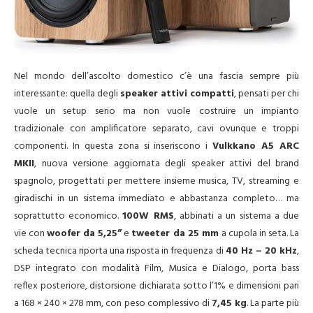
Nel mondo dell’ascolto domestico c’è una fascia sempre più
interessante: quella degli
speaker attivi compatti
, pensati per chi
vuole un setup serio ma non vuole costruire un impianto
tradizionale con amplificatore separato, cavi ovunque e troppi
componenti. In questa zona si inseriscono i
Vulkkano A5 ARC
MKII
, nuova versione aggiornata degli speaker attivi del brand
spagnolo, progettati per mettere insieme musica, TV, streaming e
giradischi in un sistema immediato e abbastanza completo… ma
soprattutto economico.
100W RMS
, abbinati a un sistema a due
vie con
woofer da 5,25”
e
tweeter da 25 mm
a cupola in seta. La
scheda tecnica riporta una risposta in frequenza di
40 Hz – 20 kHz
,
DSP integrato con modalità Film, Musica e Dialogo, porta bass
reflex posteriore, distorsione dichiarata sotto l’1% e dimensioni pari
a 168 × 240 × 278 mm, con peso complessivo di
7,45 kg
. La parte più