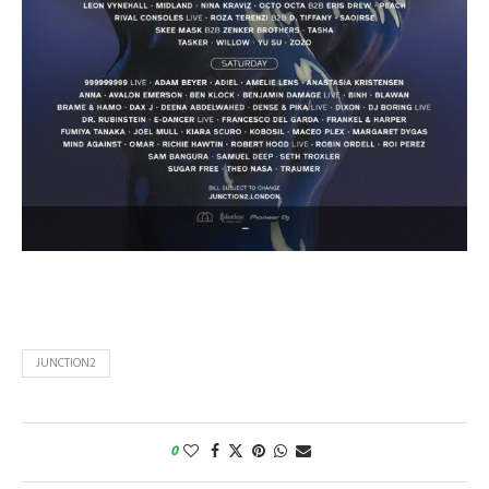
–
JUNCTION2
0