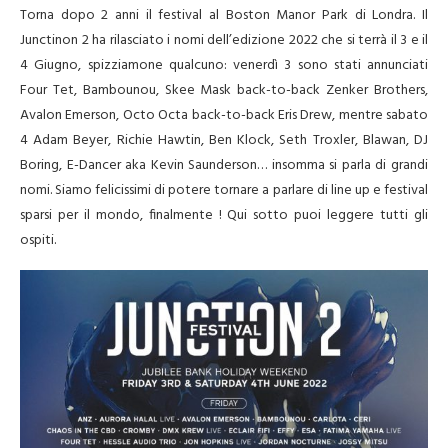
Torna dopo 2 anni il festival al Boston Manor Park di Londra. Il
Junctinon 2 ha rilasciato i nomi dell’edizione 2022 che si terrà il 3 e il
4 Giugno, spizziamone qualcuno: venerdì 3 sono stati annunciati
Four Tet
,
Bambounou
,
Skee Mask
back-to-back
Zenker Brothers
,
Avalon Emerson
,
Octo Octa
back-to-back
Eris Drew, mentre sabato
4
Adam Beyer
,
Richie Hawtin
,
Ben Klock
,
Seth Troxler
,
Blawan
,
DJ
Boring
, E-Dancer aka
Kevin Saunderson… insomma si parla di grandi
nomi. Siamo felicissimi di potere tornare a parlare di line up e festival
sparsi per il mondo, finalmente ! Qui sotto puoi leggere tutti gli
ospiti.