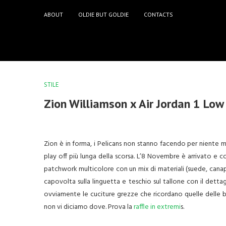
ABOUT
OLDIE BUT GOLDIE
CONTACTS
STILE
Zion Williamson x Air Jordan 1 Lo
Zion è in forma, i Pelicans non stanno facendo per niente ma
play off più lunga della scorsa. L’8 Novembre è arrivato e co
patchwork multicolore con un mix di materiali (suede, canap
capovolta sulla linguetta e teschio sul tallone con il dett
ovviamente le cuciture grezze che ricordano quelle delle
non vi diciamo dove. Prova la
raffle in extremi
s.