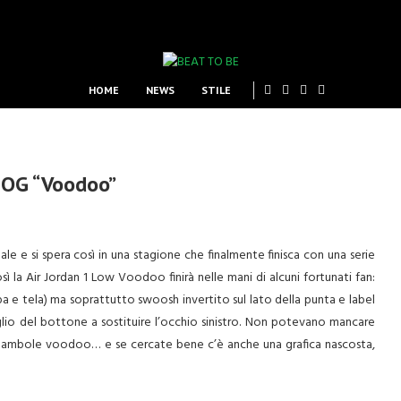
HOME
NEWS
STILE
w OG “Voodoo”
le e si spera così in una stagione che finalmente finisca con una serie
sì la Air Jordan 1 Low Voodoo finirà nelle mani di alcuni fortunati fan:
a e tela) ma soprattutto swoosh invertito sul lato della punta e label
aglio del bottone a sostituire l’occhio sinistro. Non potevano mancare
 bambole voodoo… e se cercate bene c’è anche una grafica nascosta,