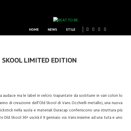
HOME
NEWS
STILE
 SKOOL LIMITED EDITION
sa audace ma le label in velcro trapuntate da sostituire in vari colori lo
’anno di creazione dell’Old Skool di Vans. Occhielli metallici, una nuova
ckstick nella suola e materiali Duracap conferiscono una struttura più
s Old Skool 36+ uscirà il 9 gennaio via Vans insieme ad una tuta e uno