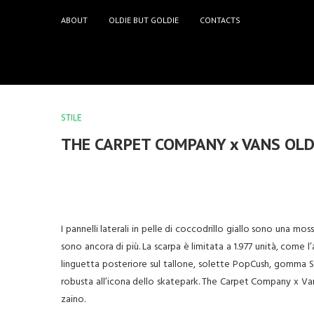
ABOUT
OLDIE BUT GOLDIE
CONTACTS
STILE
THE CARPET COMPANY x VANS OLD
I pannelli laterali in pelle di coccodrillo giallo sono una mos
sono ancora di più. La scarpa è limitata a 1.977 unità, come l
linguetta posteriore sul tallone, solette PopCush, gomma Si
robusta all’icona dello skatepark. The Carpet Company x Van
zaino.