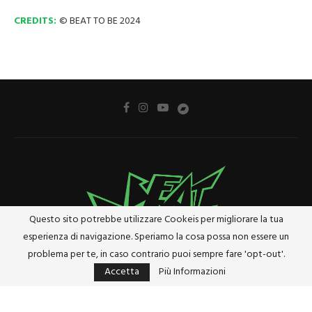
CREDITS:
© BEAT TO BE 2024
Questo sito potrebbe utilizzare Cookeis per migliorare la tua
esperienza di navigazione. Speriamo la cosa possa non essere un
problema per te, in caso contrario puoi sempre fare 'opt-out'.
Accetta
Più Informazioni
Privacy Policy
Cookie Policy
Riferimenti e Termini Legali
@2024 - Tutti i diritti riservati. Designed and Developed by
Studio Brado