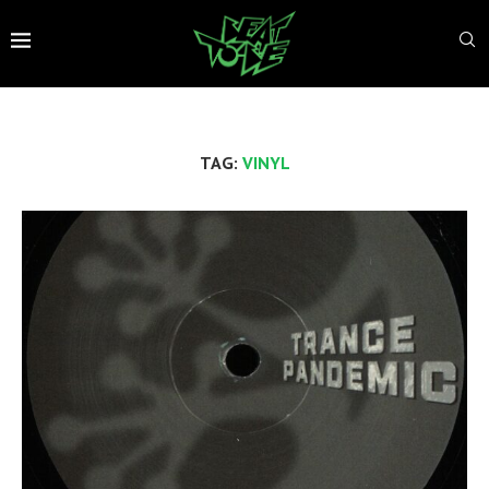
TAG:
VINYL