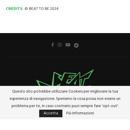
CREDITS:
© BEAT TO BE 2024
Questo sito potrebbe utilizzare Cookeis per migliorare la tua
esperienza di navigazione. Speriamo la cosa possa non essere un
problema per te, in caso contrario puoi sempre fare 'opt-out'.
Accetta
Più Informazioni
Privacy Policy
Cookie Policy
Riferimenti e Termini Legali
@2024 - Tutti i diritti riservati. Designed and Developed by
Studio Brado