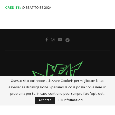
CREDITS:
© BEAT TO BE 2024
Questo sito potrebbe utilizzare Cookeis per migliorare la tua
esperienza di navigazione. Speriamo la cosa possa non essere un
problema per te, in caso contrario puoi sempre fare 'opt-out'.
Accetta
Più Informazioni
Privacy Policy
Cookie Policy
Riferimenti e Termini Legali
@2024 - Tutti i diritti riservati. Designed and Developed by
Studio Brado