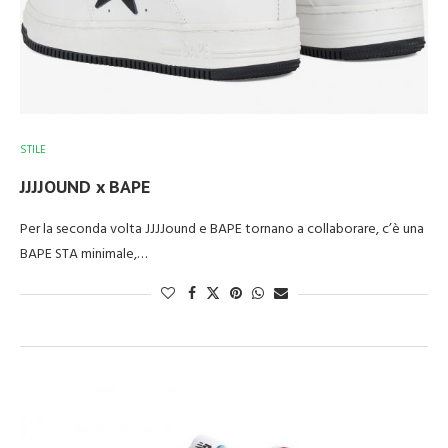
STILE
JJJJOUND x BAPE
Per la seconda volta JJJJound e BAPE tornano a collaborare, c’è una
BAPE STA minimale,…