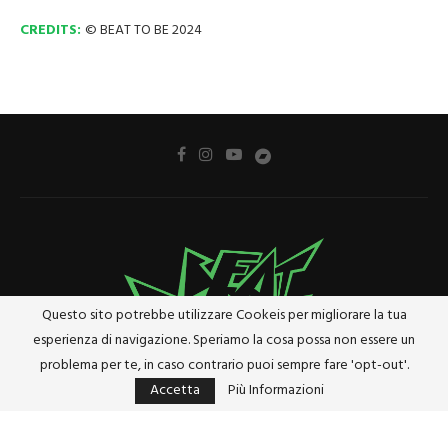
CREDITS:
© BEAT TO BE 2024
Questo sito potrebbe utilizzare Cookeis per migliorare la tua
esperienza di navigazione. Speriamo la cosa possa non essere un
problema per te, in caso contrario puoi sempre fare 'opt-out'.
Accetta
Più Informazioni
Privacy Policy
Cookie Policy
Riferimenti e Termini Legali
@2024 - Tutti i diritti riservati. Designed and Developed by
Studio Brado