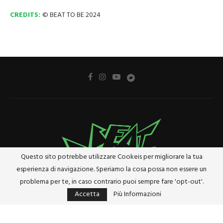
CREDITS:
© BEAT TO BE 2024
Questo sito potrebbe utilizzare Cookeis per migliorare la tua
esperienza di navigazione. Speriamo la cosa possa non essere un
problema per te, in caso contrario puoi sempre fare 'opt-out'.
Accetta
Più Informazioni
Privacy Policy
Cookie Policy
Riferimenti e Termini Legali
@2024 - Tutti i diritti riservati. Designed and Developed by
Studio Brado