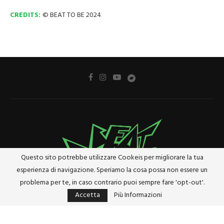
CREDITS:
© BEAT TO BE 2024
Questo sito potrebbe utilizzare Cookeis per migliorare la tua
esperienza di navigazione. Speriamo la cosa possa non essere un
problema per te, in caso contrario puoi sempre fare 'opt-out'.
Accetta
Più Informazioni
Privacy Policy
Cookie Policy
Riferimenti e Termini Legali
@2024 - Tutti i diritti riservati. Designed and Developed by
Studio Brado