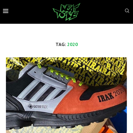
TAG:
2020