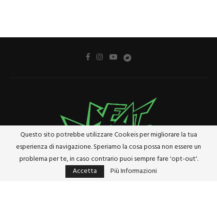
Questo sito potrebbe utilizzare Cookeis per migliorare la tua
esperienza di navigazione. Speriamo la cosa possa non essere un
problema per te, in caso contrario puoi sempre fare 'opt-out'.
Accetta
Più Informazioni
Privacy Policy
Cookie Policy
Riferimenti e Termini Legali
@2024 - Tutti i diritti riservati. Designed and Developed by
Studio Brado