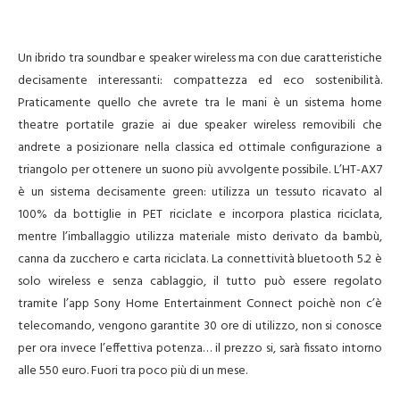
Un ibrido tra soundbar e speaker wireless ma con due caratteristiche
decisamente interessanti: compattezza ed eco sostenibilità.
Praticamente quello che avrete tra le mani è un sistema home
theatre portatile grazie ai due speaker wireless removibili che
andrete a posizionare nella classica ed ottimale configurazione a
triangolo per ottenere un suono più avvolgente possibile. L’HT-AX7
è un sistema decisamente green: utilizza un tessuto ricavato al
100% da bottiglie in PET riciclate e incorpora plastica riciclata,
mentre l’imballaggio utilizza materiale misto derivato da bambù,
canna da zucchero e carta riciclata. La connettività bluetooth 5.2 è
solo wireless e senza cablaggio, il tutto può essere regolato
tramite l’app Sony Home Entertainment Connect poichè non c’è
telecomando, vengono garantite 30 ore di utilizzo, non si conosce
per ora invece l’effettiva potenza… il prezzo si, sarà fissato intorno
alle 550 euro. Fuori tra poco più di un mese.