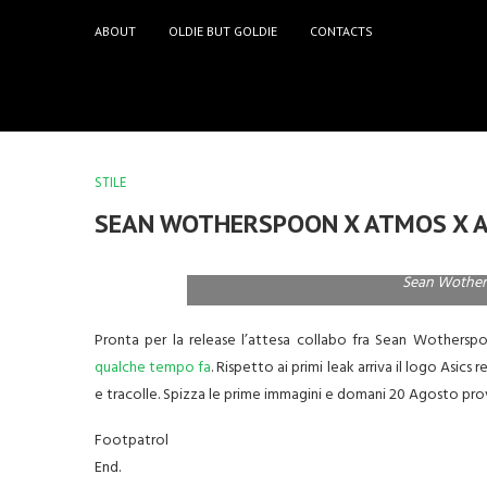
ABOUT
OLDIE BUT GOLDIE
CONTACTS
STILE
SEAN WOTHERSPOON X ATMOS X A
Sean Wother
Pronta per la release l’attesa collabo fra Sean Wothers
qualche tempo fa
. Rispetto ai primi leak arriva il logo Asics 
e tracolle. Spizza le prime immagini e domani 20 Agosto provac
Footpatrol
End.