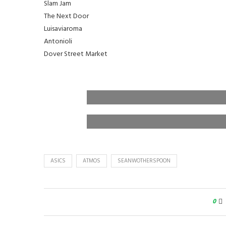
Slam Jam
The Next Door
Luisaviaroma
Antonioli
Dover Street Market
ASICS
ATMOS
SEANWOTHERSPOON
0