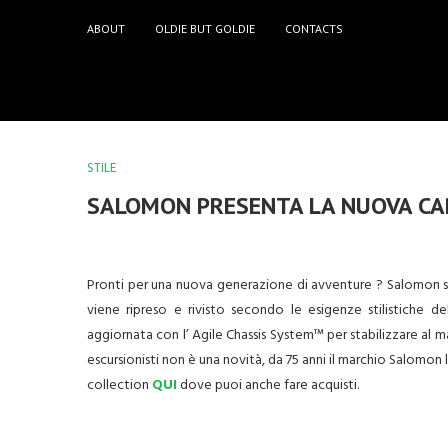
ABOUT
OLDIE BUT GOLDIE
CONTACTS
STILE
SALOMON PRESENTA LA NUOVA CA
Pronti per una nuova generazione di avventure ? Salomon sem
viene ripreso e rivisto secondo le esigenze stilistiche
aggiornata con l’ Agile Chassis System™ per stabilizzare al ma
escursionisti non è una novità, da 75 anni il marchio Salomon 
collection
QUI
dove puoi anche fare acquisti.