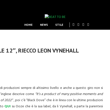
HOME
NEWS
STILE
ILE 12″, RIECCO LEON VYNEHALL
di produzioni sempre di altissimo livello e anche a questo giro non si
e l’inglese descrive come
“It’s a product of many positive moments and
 of 2022”
, poi c’è “Black Dove” che è in linea con le ultime produzioni
isto
QUI
su Ooze che è la sua label, da li Vynehall, a parte la parentesi