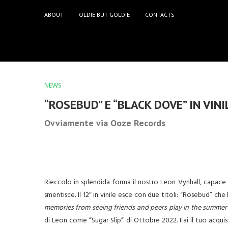
ABOUT
OLDIE BUT GOLDIE
CONTACTS
NEWS
“ROSEBUD” E “BLACK DOVE” IN VIN
Ovviamente via Ooze Records
Rieccolo in splendida forma il nostro Leon Vynhall, capace 
smentisce. Il 12″ in vinile esce con due titoli: “Rosebud” ch
memories from seeing friends and peers play in the summer
di Leon come “Sugar Slip” di Ottobre 2022. Fai il tuo acqu