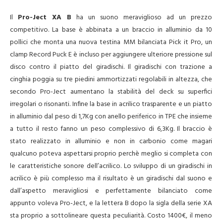
Il
Pro-Ject XA B
ha un suono meraviglioso ad un prezzo
competitivo. La base è abbinata a un braccio in alluminio da 10
pollici che monta una nuova testina MM bilanciata Pick it Pro, un
clamp Record Puck E è incluso per aggiungere ulteriore pressione sul
disco contro il piatto del giradischi. Il giradischi con trazione a
cinghia poggia su tre piedini ammortizzati regolabili in altezza, che
secondo Pro-Ject aumentano la stabilità del deck su superfici
irregolari o risonanti. Infine la base in acrilico trasparente e un piatto
in alluminio dal peso di 1,7Kg con anello periferico in TPE che insieme
a tutto il resto fanno un peso complessivo di 6,3Kg. Il braccio è
stato realizzato in alluminio e non in carbonio come magari
qualcuno poteva aspettarsi proprio perchè meglio si completa con
le caratteristiche sonore dell’acrilico. Lo sviluppo di un giradischi in
acrilico è più complesso ma il risultato è un giradischi dal suono e
dall’aspetto meravigliosi e perfettamente bilanciato come
appunto voleva Pro-Ject, e la lettera B dopo la sigla della serie XA
sta proprio a sottolineare questa peculiarità. Costo 1400€, il meno