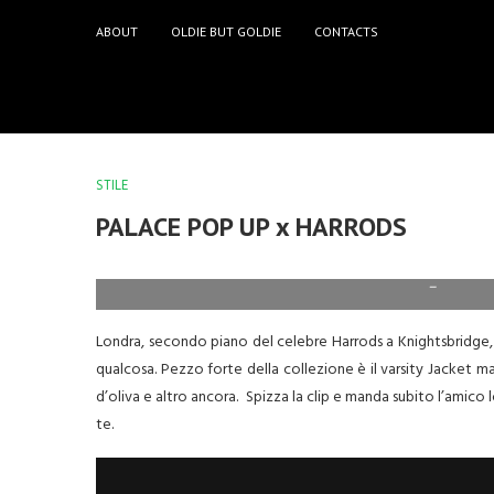
ABOUT
OLDIE BUT GOLDIE
CONTACTS
STILE
PALACE POP UP x HARRODS
–
Londra, secondo piano del celebre Harrods a Knightsbridge, ma
qualcosa. Pezzo forte della collezione è il varsity Jacket ma
d’oliva e altro ancora. Spizza la clip e manda subito l’amico 
te.