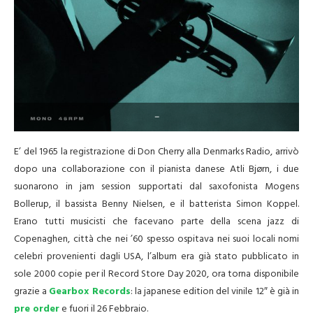
–
E’ del 1965 la registrazione di Don Cherry alla Denmarks Radio, arrivò
dopo una collaborazione con il pianista danese Atli Bjørn, i due
suonarono in jam session supportati dal saxofonista Mogens
Bollerup, il bassista Benny Nielsen, e il batterista Simon Koppel.
Erano tutti musicisti che facevano parte della scena jazz di
Copenaghen, città che nei ’60 spesso ospitava nei suoi locali nomi
celebri provenienti dagli USA, l’album era già stato pubblicato in
sole 2000 copie per il Record Store Day 2020, ora torna disponibile
grazie a
Gearbox Records
: la japanese edition del vinile 12″ è già in
pre order
e fuori il 26 Febbraio.