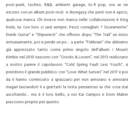
post-punk, techno, R&B, ambient garage, lo-fi pop, ora se ne
escono con un album post-rock e shoegazy che però non è epico,
qualcosa manca. Chi invece non manca nelle collaborazioni è King
Krule, lui con loro ci sarà sempre. Pezzi consigliati ? Sicuramente”
Dumb Guitar” e “Shipwreck” che offrono dopo “The Trail” un inizio
entusiasmante, poi si perde un po… a parte “Fishbrain” che abbiamo
già apprezzato tanto come primo singolo dell’album. I Mount
Kimbie nel 2010 nascono con “Crooks & Lovers”, nel 2013 realizzano
a nostro parere il capolavoro “Cold Spring Fault Less Youth”, si
prendono il grande pubblico con “Love What Surives” nel 2017 e poi
da li hanno cominciato a spiazzarci per non annoiarci e annoiarsi
magari lasciandoti li a grattarti la testa pensieroso su che cosa stai
ascoltando… ma è il loro bello, a noi Kai Campos e Dom Maker
piacciono proprio per questo.