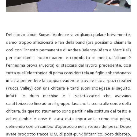
Del nuovo album Sunset Violence vi vogliamo parlare brevemente,
siamo troppo affezionati e fan della band (ora possiamo chiamarla
così con l’innesto permanente di Andrea Balency-Béarn e Marc Pell)
per non dare il nostro parere e contributo in merito. L’album è
l’ennesima prova (riuscita) di staccarsi dal lavoro precedente, così
tutta quell’elettronica di prima consideratela un figlio abbandonato
in città per vedere la coppia evadere e trovare nuovi spazi creativi
(Yucca Valley) con una chitarra e tanti suoni shoegaze al seguito.
Infatti le drum machine e i sintetizzatori che avevano
caratterizzato fino ad ora il gruppo lasciano la scena alle corde della
chitarra, da questo strumento sono partiti nella scrittura del testo e
ad entrambe le cose è stata data importanza come mai prima,
definendo così un cambio d’approccio nella stesura dei pezzi. Dopo
avere prodotto tracce IDM, di post-punk britannico, post-dubstep,