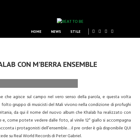
HOME
NEWS
STILE
HALAB CON M’BERRA ENSEMBLE
ne che agisce sul campo nel vero senso della parola, e questa volta
 Un folto gruppo di musicisti del Mali vivono nella condizione di profughi
uritania, da qui il nome del nuovo album che Khalab ha realizzato con
le e, come potete vedere dalle foto, al vinile 12″ giallo si accompagna
cconta i protagonisti dell’ensemble… il pre order è già disponibile QUI
ccede su Real World Records di Peter Gabriel.