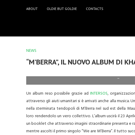
ABOUT
OLDIE BUT GOLDIE
CONTACTS
NEWS
“M’BERRA”, IL NUOVO ALBUM DI K
–
Un album reso possibile grazie ad
INTERSOS
, organizzazio
attraverso gli aiuti umanitari si è arrivati anche alla musica.
nella sterminata tendopoli di M’Berra nel sud est della Ma
loro rendendolo un vero collettivo. L’album uscirà il 23 Apri
un booklet che attraverso imagini straordinarie presenta e ra
mentre ascolti il primo singolo “We are M’Berra”. Il tutto su