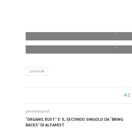
–
–
DJKHALAB
0
previous post
“ORGANIC RUST” E’ IL SECONDO SINGOLO DA “BRING
BACKS” DI ALFAMIST