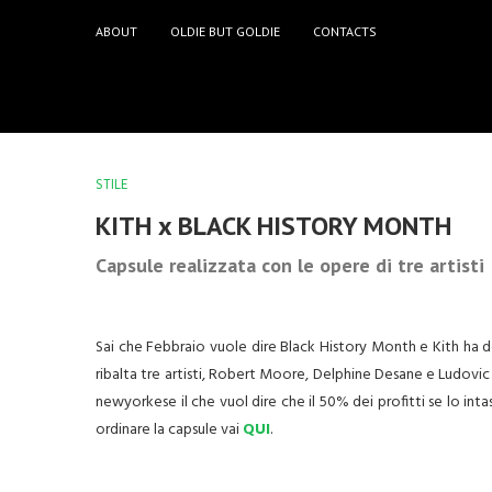
ABOUT
OLDIE BUT GOLDIE
CONTACTS
STILE
KITH x BLACK HISTORY MONTH
Capsule realizzata con le opere di tre artisti
Sai che Febbraio vuole dire Black History Month e Kith ha de
ribalta tre artisti, Robert Moore, Delphine Desane e Ludo
newyorkese il che vuol dire che il 50% dei profitti se lo int
ordinare la capsule vai
QUI
.