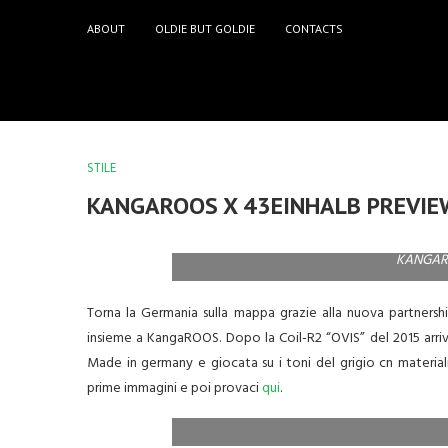
ABOUT
OLDIE BUT GOLDIE
CONTACTS
STILE
KANGAROOS X 43EINHALB PREVIE
KANGAR
Torna la Germania sulla mappa grazie alla nuova partnershi
insieme a KangaROOS. Dopo la Coil-R2 “OVIS” del 2015 ar
Made in germany e giocata su i toni del grigio cn materiali
prime immagini e poi provaci
qui
.