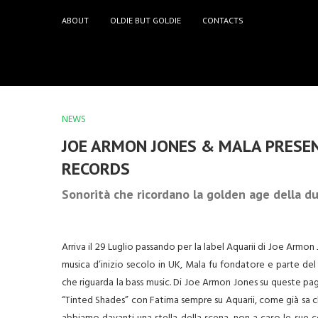
ABOUT
OLDIE BUT GOLDIE
CONTACTS
NEWS
JOE ARMON JONES & MALA PRESENT
RECORDS
Sonorità che ricordano la golden age della d
Arriva il 29 Luglio passando per la label Aquarii di Joe Armon
musica d’inizio secolo in UK, Mala fu fondatore e parte del 
che riguarda la bass music. Di Joe Armon Jones su queste pag
“Tinted Shades” con Fatima sempre su Aquarii, come già sa ch