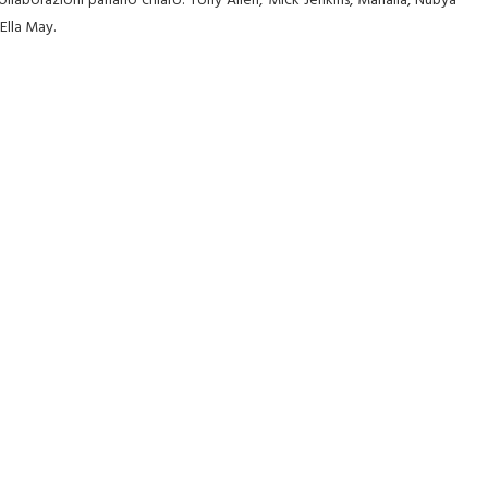
ollaborazioni parlano chiaro: Tony Allen, Mick Jenkins, Mahalia, Nubya
Ella May.