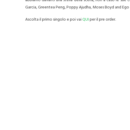
abbiamo davanti una stella della scena, non a caso le sue c
Garcia, Greentea Peng, Poppy Ajudha, Moses Boyd and Ego 
Ascolta il primo singolo e poi vai
QUI
per il pre order.