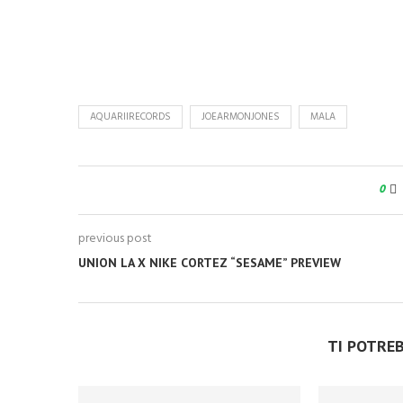
AQUARIIRECORDS
JOEARMONJONES
MALA
0
previous post
UNION LA X NIKE CORTEZ “SESAME” PREVIEW
TI POTRE