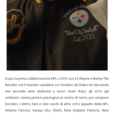
Dopo la prima collaborazione NFL x OVO con Lil Wayne e Benny The
Butcher ora il marchio canadese co-fondato da Drake sta lanciando
una seconda serie dedicata a nuovi team dopo gli otto già
celebrati. Varsity jackets prestigiosi al centro di tutto, poi vengono
hoodies, t-shirts, hats e mini caschi di altre otto squadre della NFL:
Atlanta Falcons, Kansas City Chiefs, New England Patriots, New