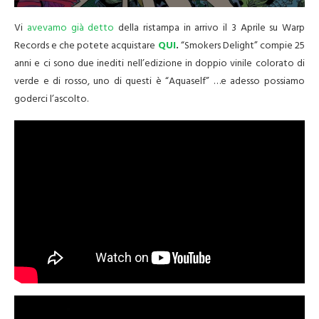
Vi
avevamo già detto
della ristampa in arrivo il 3 Aprile su Warp
Records e che potete acquistare
QUI
.
“Smokers Delight” compie 25
anni e ci sono due inediti nell’edizione in doppio vinile colorato di
verde e di rosso, uno di questi è “Aquaself” …e adesso possiamo
goderci l’ascolto.