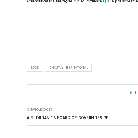
International Catalogue
lo puoi ordinare
QUI
e poi aspetti 
BOOK
GHOSTLYINTERNATIONAL
0
previous post
AIR JORDAN 16 BOARD OF GOVERNORS PE