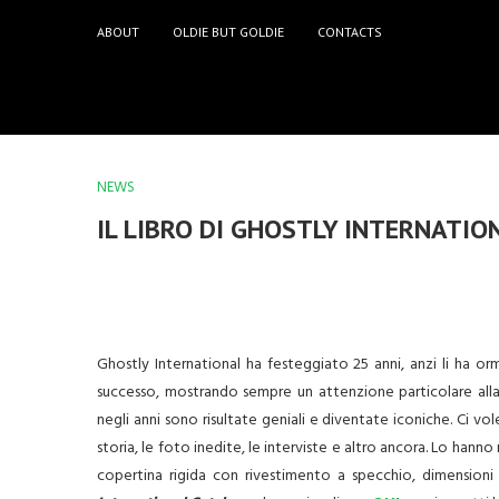
ABOUT
OLDIE BUT GOLDIE
CONTACTS
NEWS
IL LIBRO DI GHOSTLY INTERNATION
Ghostly International ha festeggiato 25 anni, anzi li ha orm
successo, mostrando sempre un attenzione particolare alla
negli anni sono risultate geniali e diventate iconiche. Ci v
storia, le foto inedite, le interviste e altro ancora. Lo hanno
copertina rigida con rivestimento a specchio, dimension