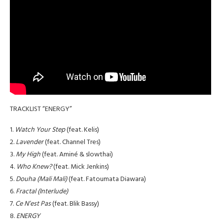
TRACKLIST “ENERGY”
1.
Watch Your Step
(feat. Kelis)
2.
Lavender
(feat. Channel Tres)
3.
My High
(feat. Aminé & slowthai)
4.
Who Knew?
(feat. Mick Jenkins)
5.
Douha (Mali Mali)
(feat. Fatoumata Diawara)
6.
Fractal (Interlude)
7.
Ce N’est Pas
(feat. Blik Bassy)
8.
ENERGY