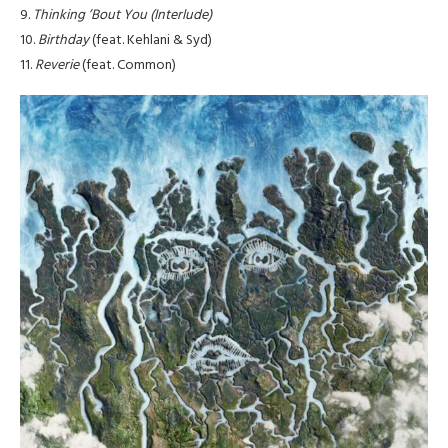
9.
Thinking ’Bout You (Interlude)
10.
Birthday
(feat. Kehlani & Syd)
11.
Reverie
(feat. Common)