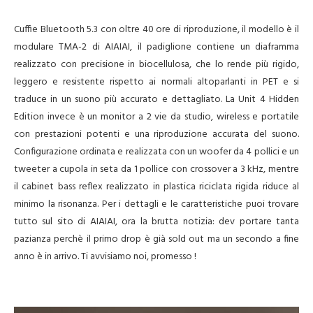
Cuffie Bluetooth 5.3 con oltre 40 ore di riproduzione, il modello è il
modulare TMA-2 di AIAIAI, il padiglione contiene un diaframma
realizzato con precisione in biocellulosa, che lo rende più rigido,
leggero e resistente rispetto ai normali altoparlanti in PET e si
traduce in un suono più accurato e dettagliato. La Unit 4 Hidden
Edition invece è un monitor a 2 vie da studio, wireless e portatile
con prestazioni potenti e una riproduzione accurata del suono.
Configurazione ordinata e realizzata con un woofer da 4 pollici e un
tweeter a cupola in seta da 1 pollice con crossover a 3 kHz, mentre
il cabinet bass reflex realizzato in plastica riciclata rigida riduce al
minimo la risonanza. Per i dettagli e le caratteristiche puoi trovare
tutto sul sito di AIAIAI, ora la brutta notizia: dev portare tanta
pazianza perchè il primo drop è già sold out ma un secondo a fine
anno è in arrivo. Ti avvisiamo noi, promesso !