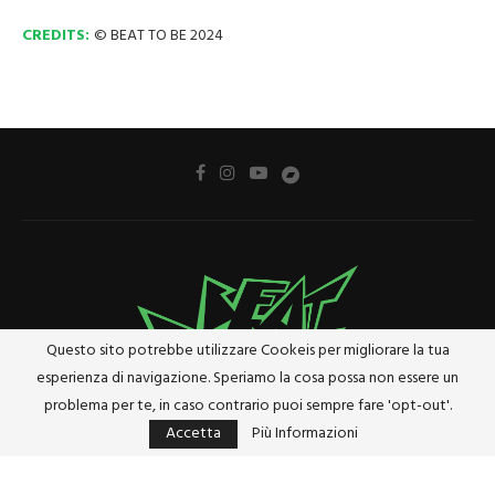
CREDITS:
© BEAT TO BE 2024
Questo sito potrebbe utilizzare Cookeis per migliorare la tua
esperienza di navigazione. Speriamo la cosa possa non essere un
problema per te, in caso contrario puoi sempre fare 'opt-out'.
Accetta
Più Informazioni
Privacy Policy
Cookie Policy
Riferimenti e Termini Legali
@2024 - Tutti i diritti riservati. Designed and Developed by
Studio Brado