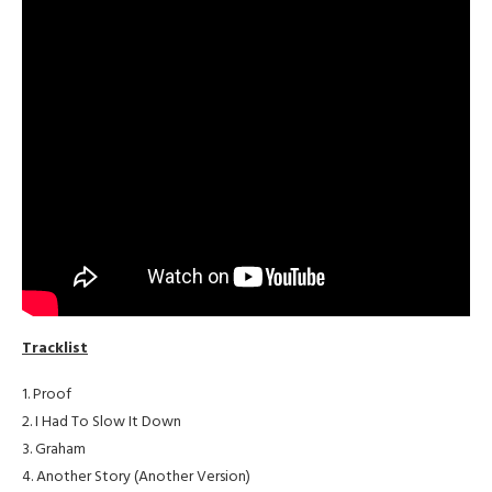
Tracklist
1. Proof
2. I Had To Slow It Down
3. Graham
4. Another Story (Another Version)