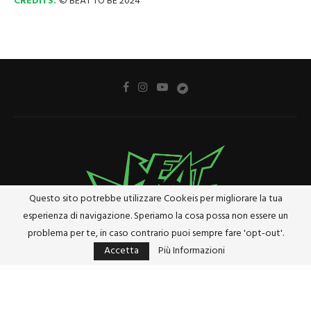
CREDITS:
© BEAT TO BE 2024
Questo sito potrebbe utilizzare Cookeis per migliorare la tua
esperienza di navigazione. Speriamo la cosa possa non essere un
problema per te, in caso contrario puoi sempre fare 'opt-out'.
Accetta
Più Informazioni
Privacy Policy
Cookie Policy
Riferimenti e Termini Legali
@2024 - Tutti i diritti riservati. Designed and Developed by
Studio Brado