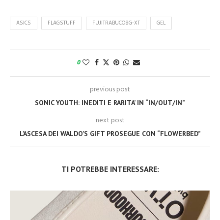
ASICS
FLAGSTUFF
FUJITRABUCO8G-XT
GEL
0
previous post
SONIC YOUTH: INEDITI E RARITA’ IN “IN/OUT/IN”
next post
L’ASCESA DEI WALDO’S GIFT PROSEGUE CON “FLOWERBED”
TI POTREBBE INTERESSARE: