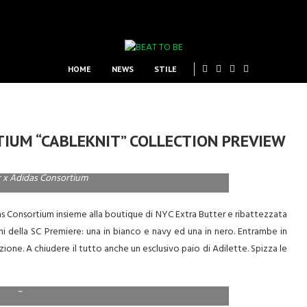
HOME
NEWS
STILE
IUM “CABLEKNIT” COLLECTION PREVIEW
r x Adidas Consortium
das Consortium insieme alla boutique di NYC Extra Butter e ribattezzata
i della SC Premiere: una in bianco e navy ed una in nero. Entrambe in
one. A chiudere il tutto anche un esclusivo paio di Adilette. Spizza le
–