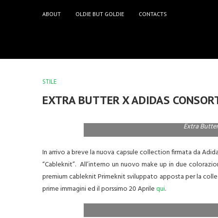
ABOUT
OLDIE BUT GOLDIE
CONTACTS
STILE
EXTRA BUTTER X ADIDAS CONSORT
Extra Butte
In arrivo a breve la nuova capsule collection firmata da Adi
“Cableknit”. All’interno un nuovo make up in due colorazion
premium cableknit Primeknit sviluppato apposta per la collezi
prime immagini ed il porssimo 20 Aprile
qui
.