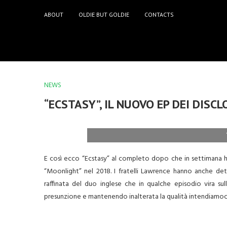
ABOUT
OLDIE BUT GOLDIE
CONTACTS
NEWS
“ECSTASY”, IL NUOVO EP DEI DISC
E così ecco “Ecstasy” al completo dopo che in settimana han
“Moonlight” nel 2018. I fratelli Lawrence hanno anche det
raffinata del duo inglese che in qualche episodio vira s
presunzione e mantenendo inalterata la qualità intendiamoci