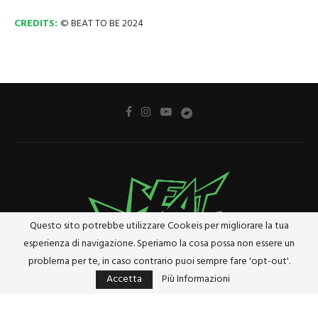
CREDITS:
© BEAT TO BE 2024
Questo sito potrebbe utilizzare Cookeis per migliorare la tua
esperienza di navigazione. Speriamo la cosa possa non essere un
problema per te, in caso contrario puoi sempre fare 'opt-out'.
Accetta
Più Informazioni
Privacy Policy
Cookie Policy
Riferimenti e Termini Legali
@2024 - Tutti i diritti riservati. Designed and Developed by
Studio Brado