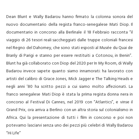
Dean Blunt e Wally Badarou hanno firmato la colonna sonora del
nuovo documentario della regista franco-senegalese Mati Diop. Il
documentario in concorso alla Berlinale il 18 Febbraio racconta “il
viaggio di 26 tesori reali saccheggiati dalle truppe coloniali francesi
nel Regno del Dahomey, che sono stati esposti al Musée du Quai de
Branly di Parigi e stanno per essere restituiti a Cotonou, in Benin”.
Blunt ha già collaborato con Diop del 2020 per In My Room, di Wally
Badarou invece sapete quanto siamo innamorati: ha lavorato con
artisti del calibro di Grace Jones, Mick Jagger e The Talking Heads e
negli anni ’80 ha scritto pezzi a cui siamo molto affezionati. La
franco senegalese Mati Diop è stata la prima regista donna nera in
concorso al Festival Di Cannes, nel 2019 con “Atlantics”, e vinse il
Grand Prix, ora arriva a Berlino con un altra storia sul colonialismo in
Africa. Qui la presentazione di tutti i film in concorso e poi non
potevamo lasciarvi senza uno dei pezzi più celebri di Wally Badarou
“Hi Life”