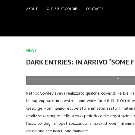
ABOUT
OLDIE BUT GOLDIE
CONTACTS
NEWS
DARK ENTRIES: IN ARRIVO “SOME 
–
Patrick Cowley aveva realizzato qualche cover di Herbie Ha
ha raggruppato in questo album vinile fuori il 19 di Ottobr
Geaorge Horn hanno recuperato e rimasterizzato il materia
(realizzato sempre nello stesso periodo delle registrazioni di 
l’ascolto degli snippet spizzando la tracklist con il rifer
classicone che non ti può mancare.