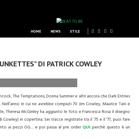
HOME
NEWS
STILE
FUNKETTES” DI PATRICK COWLEY
ncock, The Temptations, Donna Summer e altri ancora che Dark Entries
e. Nell’anno in cui ne avrebbe compiuti 70 Jim Cowley, Maurice Tani e
le, Theresa McGinley ha aggiunto le foto e Francesca Rosa il disegno
Cowley) in copertina. Sei tracce registrate tra il ’75 e il ’77, puoi fare
imento ai pezzi OG… e poi passa al pre order
QUI
. perchè questo è un