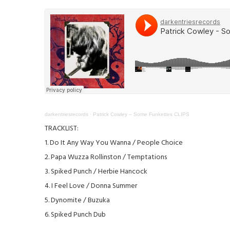
darkentriesrecords
·
Patrick Cowley – Some Funkettes CLIPS
TRACKLIST:
1. Do It Any Way You Wanna / People Choice
2. Papa Wuzza Rollinston / Temptations
3. Spiked Punch / Herbie Hancock
4. I Feel Love / Donna Summer
5. Dynomite / Buzuka
6. Spiked Punch Dub