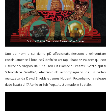
“Don Of The Diamond Dreams” – Cover
Uno dei nomi a cui siamo più affezionati, riescono a reinventare
continuamente il loro così definito art rap, Shabazz Palaces qui con
il secondo singolo da “The Don Of Diamond Dreams”. Sotto spizzi
“Chocolate Souffle”, electro-funk accompagnato da un video
realizzato da David Shields e James Nugent. Ricordiamo la release
date fissata al 17 Aprile su Sub Pop… tutto made in Seattle.