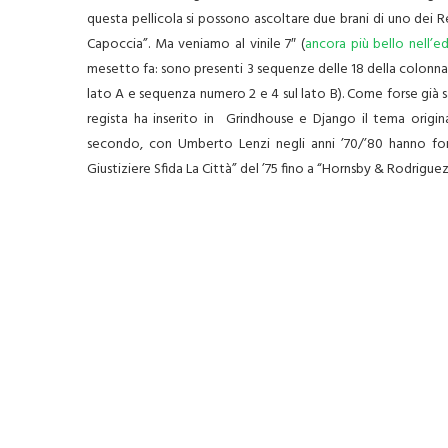
questa pellicola si possono ascoltare due brani di uno dei
Capoccia”. Ma veniamo al vinile 7″ (
ancora più bello nell’e
mesetto fa: sono presenti 3 sequenze delle 18 della colonna 
lato A e sequenza numero 2 e 4 sul lato B). Come forse già sa
regista ha inserito in Grindhouse e Django il tema origin
secondo, con Umberto Lenzi negli anni ’70/’80 hanno form
Giustiziere Sfida La Città” del ’75 fino a “Hornsby & Rodriguez