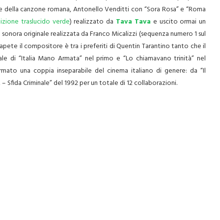
 Re della canzone romana, Antonello Venditti con “Sora Rosa” e “Roma
dizione traslucido verde
) realizzato da
Tava Tava
e uscito ormai un
sonora originale realizzata da Franco Micalizzi (sequenza numero 1 sul
pete il compositore è tra i preferiti di Quentin Tarantino tanto che il
ale di “Italia Mano Armata” nel primo e “Lo chiamavano trinità” nel
ato una coppia inseparabile del cinema italiano di genere: da “Il
 – Sfida Criminale” del 1992 per un totale di 12 collaborazioni.