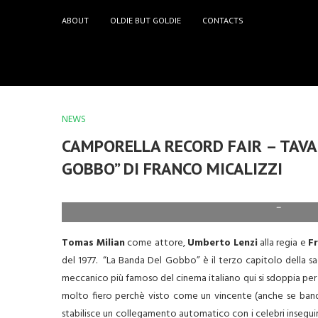
ABOUT
OLDIE BUT GOLDIE
CONTACTS
NEWS
CAMPORELLA RECORD FAIR – TAVA 
GOBBO” DI FRANCO MICALIZZI
–
Tomas Milian
come attore,
Umberto Lenzi
alla regia e
Fr
del 1977. “La Banda Del Gobbo” è il terzo capitolo della sa
meccanico più famoso del cinema italiano qui si sdoppia per 
molto fiero perchè visto come un vincente (anche se bandi
stabilisce un collegamento automatico con i celebri inseguimen